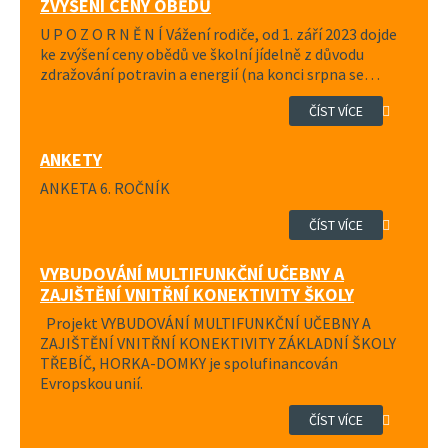
ZVÝŠENÍ CENY OBĚDŮ
U P O Z O R N Ě N Í Vážení rodiče, od 1. září 2023 dojde
ke zvýšení ceny obědů ve školní jídelně z důvodu
zdražování potravin a energií (na konci srpna se…
ČÍST VÍCE
ANKETY
ANKETA 6. ROČNÍK
ČÍST VÍCE
VYBUDOVÁNÍ MULTIFUNKČNÍ UČEBNY A
ZAJIŠTĚNÍ VNITŘNÍ KONEKTIVITY ŠKOLY
Projekt VYBUDOVÁNÍ MULTIFUNKČNÍ UČEBNY A
ZAJIŠTĚNÍ VNITŘNÍ KONEKTIVITY ZÁKLADNÍ ŠKOLY
TŘEBÍČ, HORKA-DOMKY je spolufinancován
Evropskou unií.
ČÍST VÍCE