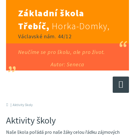
Základní škola
Třebíč,
Horka-Domky,
Václavské nám. 44/12
Neučíme se pro školu, ale pro život.
Autor: Seneca
Aktivity školy
Aktivity školy
Naše škola pořádá pro naše žáky celou řádku zájmových