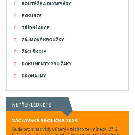
SOUTĚŽE A OLYMPIÁDY
EXKURZE
TŘÍDNÍ AKCE
ZÁJMOVÉ KROUŽKY
ŽÁCI ŠKOLY
DOKUMENTY PRO ŽÁKY
PRONÁJMY
NEPŘEHLÉDNĚTE!
VÁCLAVSKÁ ŠKOLIČKA 2024
Bude probíhat vždy v úterý v těchto termínech: 27. 2.,
5. 3., 12. 3., 19. 3. a 26. 3. od 16:00 hod. do cca 16:50 hod.