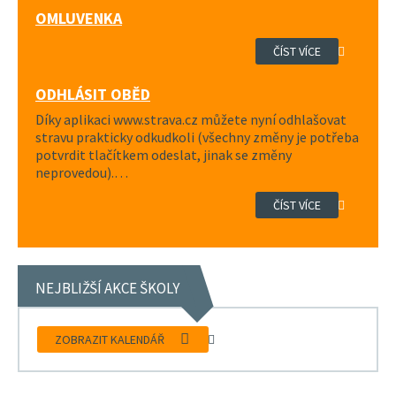
OMLUVENKA
ČÍST VÍCE
ODHLÁSIT OBĚD
Díky aplikaci www.strava.cz můžete nyní odhlašovat
stravu prakticky odkudkoli (všechny změny je potřeba
potvrdit tlačítkem odeslat, jinak se změny
neprovedou).…
ČÍST VÍCE
NEJBLIŽŠÍ AKCE ŠKOLY
ZOBRAZIT KALENDÁŘ