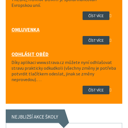
Evropskou unií.
ČÍST VÍCE
OMLUVENKA
ČÍST VÍCE
ODHLÁSIT OBĚD
Díky aplikaci www.strava.cz můžete nyní odhlašovat
stravu prakticky odkudkoli (všechny změny je potřeba
potvrdit tlačítkem odeslat, jinak se změny
neprovedou).…
ČÍST VÍCE
NEJBLIŽŠÍ AKCE ŠKOLY