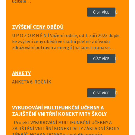
učitele…
ČÍST VÍCE
ZVÝŠENÍ CENY OBĚDŮ
U P O Z O R N Ě N Í Vážení rodiče, od 1. září 2023 dojde
ke zvýšení ceny obědů ve školní jídelně z důvodu
zdražování potravin a energií (na konci srpna se…
ČÍST VÍCE
ANKETY
ANKETA 6. ROČNÍK
ČÍST VÍCE
VYBUDOVÁNÍ MULTIFUNKČNÍ UČEBNY A
ZAJIŠTĚNÍ VNITŘNÍ KONEKTIVITY ŠKOLY
Projekt VYBUDOVÁNÍ MULTIFUNKČNÍ UČEBNY A
ZAJIŠTĚNÍ VNITŘNÍ KONEKTIVITY ZÁKLADNÍ ŠKOLY
TŘEBÍČ, HORKA-DOMKY je spolufinancován