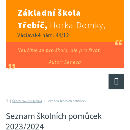
Základní škola
Třebíč,
Horka-Domky,
Václavské nám. 44/12
Neučíme se pro školu, ale pro život.
Autor: Seneca
Školní rok 2023/2024
Seznam školních pomůcek
Seznam školních pomůcek
2023/2024