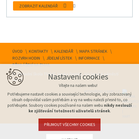
ZOBRAZIT KALENDÁŘ
ÚVOD
KONTAKTY
KALENDÁŘ
MAPA STRÁNEK
ROZVRH HODIN
JÍDELNÍ LÍSTEK
INFORMACE
PŘIHLÁŠENÍ NA EMAIL
© Základní škola Třebíč, Horka-Domky, Václavské náměstí
Nastavení cookies
44/12
Vítejte na našem webu!
VYTVOŘENO V XART.CZ
Potřebujeme nastavit cookies a související technologie, aby zobrazovaný
obsah odpovídal vašim potřebám a vy na webu nalezli přesně to, co
potřebujete. Soubory cookies používané na našem webu
nikdy neslouží
ke zjišťování totožnosti uživatelů stránek
.
PŘIJMOUT VŠECHNY COOKIES