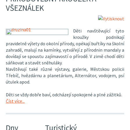
VŠEZNÁLEK
Děti navštěvující tyto
kroužky podnikají
pravidelně výlety do okolní přírody, opékají buřtíky na školní
zahradě, malují na kamínky, vytvářejí z přírodnin mandaly a
dovídají se spoustu zajímavostí o přírodě. V zimě chodí děti
sáňkovat a stavět sněhuláky.
Navštěvují také různé výstavy, galerie, Městskou policii
Třebíč, hvězdárnu a planetárium, Alternátor, vodojem, psí
útulek apod.
Děti se vždy dobře baví, odcházejí spokojené a plné zážitků.
Číst více...
Dny
Turistický