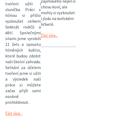
zajímavého nejen o
tvoření užili i
chovu koní, ale
sluníčka. Práci s
mohly si vyzkoušet
hlínou si přišlo
i jízdu na koňském
vyzkoušet celkem
hřbetě.
šedesát rodičů a
dětí. Společnými
Číst více...
silami jsme vyrobili
11 želv a spoustu
hliněných květin,
které budou zdobit
naši školní zahradu.
Setkání za účelem
tvoření jsme si užili
a výsledek naší
práce si můžete
začas přijít sami
osobně
prohlédnout.
Číst více...