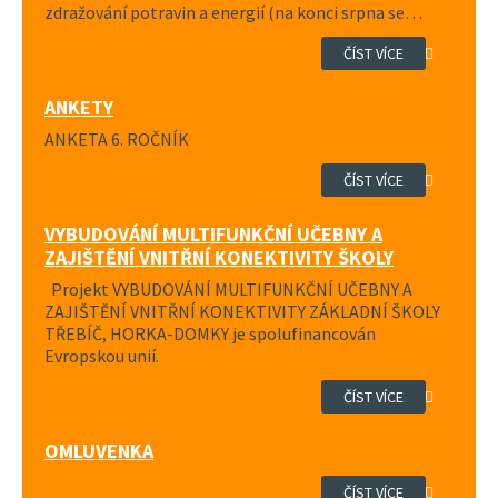
zdražování potravin a energií (na konci srpna se…
ČÍST VÍCE
ANKETY
ANKETA 6. ROČNÍK
ČÍST VÍCE
VYBUDOVÁNÍ MULTIFUNKČNÍ UČEBNY A
ZAJIŠTĚNÍ VNITŘNÍ KONEKTIVITY ŠKOLY
Projekt VYBUDOVÁNÍ MULTIFUNKČNÍ UČEBNY A
ZAJIŠTĚNÍ VNITŘNÍ KONEKTIVITY ZÁKLADNÍ ŠKOLY
TŘEBÍČ, HORKA-DOMKY je spolufinancován
Evropskou unií.
ČÍST VÍCE
OMLUVENKA
ČÍST VÍCE