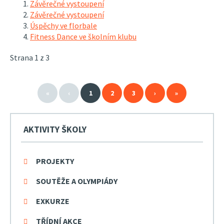
Závěrečné vystoupení
Závěrečné vystoupení
Úspěchy ve florbale
Fitness Dance ve školním klubu
Strana 1 z 3
«
‹
1
2
3
›
»
AKTIVITY ŠKOLY
PROJEKTY
SOUTĚŽE A OLYMPIÁDY
EXKURZE
TŘÍDNÍ AKCE