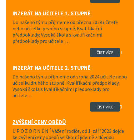
INZERÁT NA UČITELE 1. STUPNĚ
Do našeho týmu přijmeme od března 2024 učitele
nebo učitelku prvního stupně. Kvalifikační
předpoklady: Vysoká škola s kvalifikačními
předpoklady pro učitele…
ČÍST VÍCE
INZERÁT NA UČITELE 2. STUPNĚ
Do našeho týmu přijmeme od srpna 2024 učitele nebo
učitelku druhého stupně. Kvalifikační předpoklady:
Vysoká škola s kvalifikačními předpoklady pro
učitele…
ČÍST VÍCE
ZVÝŠENÍ CENY OBĚDŮ
U P O Z O R N Ě N Í Vážení rodiče, od 1. září 2023 dojde
ke zvýšení ceny obědů ve školní jídelně z důvodu