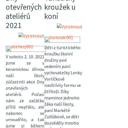
otevřených
kroužek u
ateliérů
koní
2021
Děti z turistického
kroužku školní
V sobotu 2. 10. 2021
družiny pod
jsme se s
vedením paní
keramickou dílnou
vychovatelky Lenky
naší školy
Vorlíčkové
zúčastnili akce Dny
navštívily farmu ve
otevřených
Stříteži. Díky
ateliérů. Počasí
mamince jednoho
nám ze začátku
žáka naší školy,
příliš nepřálo, ale
paní Markétě
nakonec se
Zušťákové, se děti
umoudřilo, a tak
dozvěděly mnoho
jsme si během