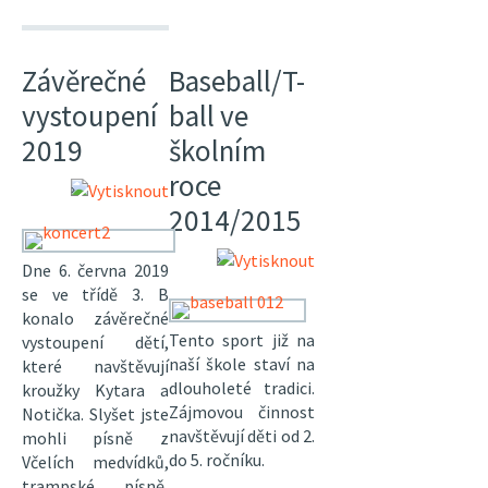
Závěrečné
Baseball/T-
vystoupení
ball ve
2019
školním
roce
2014/2015
Dne 6. června 2019
se ve třídě 3. B
konalo závěrečné
Tento sport již na
vystoupení dětí,
naší škole staví na
které navštěvují
dlouholeté tradici.
kroužky Kytara a
Zájmovou činnost
Notička. Slyšet jste
navštěvují děti od 2.
mohli písně z
do 5. ročníku.
Včelích medvídků,
trampské písně,