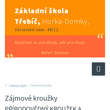
Základní škola
Třebíč,
Horka-Domky,
Václavské nám. 44/12
Neučíme se pro školu, ale pro život.
Autor: Seneca
Aktivity školy
Zájmové kroužky
Zájmové kroužky
PŘÍRODOVĚDNÝ KROUŽEK A