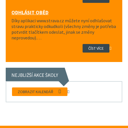
ODHLÁSIT OBĚD
Díky aplikaci www.strava.cz můžete nyní odhlašovat
stravu prakticky odkudkoli (všechny změny je potřeba
potvrdit tlačítkem odeslat, jinak se změny
neprovedou).…
ČÍST VÍCE
NEJBLIŽŠÍ AKCE ŠKOLY
ZOBRAZIT KALENDÁŘ