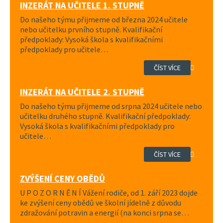
INZERÁT NA UČITELE 1. STUPNĚ
Do našeho týmu přijmeme od března 2024 učitele
nebo učitelku prvního stupně. Kvalifikační
předpoklady: Vysoká škola s kvalifikačními
předpoklady pro učitele…
ČÍST VÍCE
INZERÁT NA UČITELE 2. STUPNĚ
Do našeho týmu přijmeme od srpna 2024 učitele nebo
učitelku druhého stupně. Kvalifikační předpoklady:
Vysoká škola s kvalifikačními předpoklady pro
učitele…
ČÍST VÍCE
ZVÝŠENÍ CENY OBĚDŮ
U P O Z O R N Ě N Í Vážení rodiče, od 1. září 2023 dojde
ke zvýšení ceny obědů ve školní jídelně z důvodu
zdražování potravin a energií (na konci srpna se…