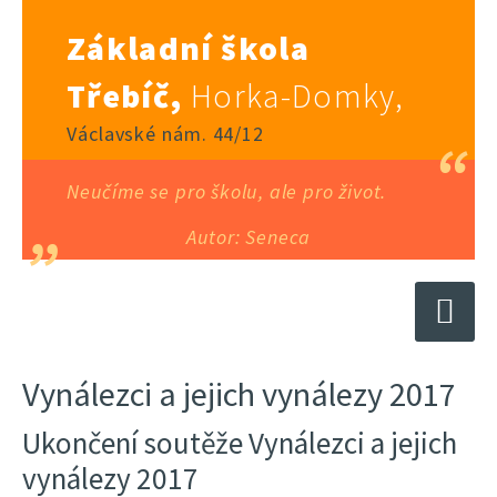
Základní škola
Třebíč,
Horka-Domky,
Václavské nám. 44/12
Neučíme se pro školu, ale pro život.
Autor: Seneca
Vynálezci a jejich vynálezy 2017
Ukončení soutěže Vynálezci a jejich
vynálezy 2017