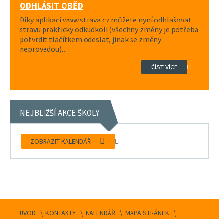
ODHLÁSIT OBĚD
Díky aplikaci www.strava.cz můžete nyní odhlašovat
stravu prakticky odkudkoli (všechny změny je potřeba
potvrdit tlačítkem odeslat, jinak se změny
neprovedou).…
ČÍST VÍCE
NEJBLIŽŠÍ AKCE ŠKOLY
ZOBRAZIT KALENDÁŘ
ÚVOD
KONTAKTY
KALENDÁŘ
MAPA STRÁNEK