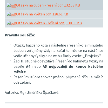
Otázky na duben - řešení.pdf
132.53 KB
Otázky na květen.pdf
128.61 KB
Otázky na květen - řešení.pdf
130.50 KB
Pravidla soutěže:
Otázky každého kola a následně i řešení kola minulého
budou zveřejněny vždy na začátku měsíce na nástěnce
vedle učebny fyziky a na webu školy v sekci „Projekty".
Žáci II. stupně odevzdávají řešení do kabinetu fyziky na
papíře
A4
nebo
A5
nejpozději do konce každého
měsíce
.
Řešení musí obsahovat jméno, příjmení, třídu a měsíc
odevzdání.
Autorka: Mgr. Jindřiška Špačková