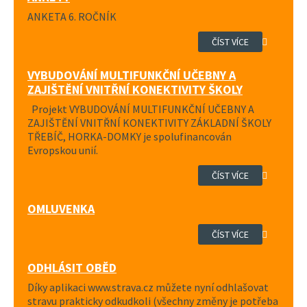
ANKETA 6. ROČNÍK
ČÍST VÍCE
VYBUDOVÁNÍ MULTIFUNKČNÍ UČEBNY A
ZAJIŠTĚNÍ VNITŘNÍ KONEKTIVITY ŠKOLY
Projekt VYBUDOVÁNÍ MULTIFUNKČNÍ UČEBNY A
ZAJIŠTĚNÍ VNITŘNÍ KONEKTIVITY ZÁKLADNÍ ŠKOLY
TŘEBÍČ, HORKA-DOMKY je spolufinancován
Evropskou unií.
ČÍST VÍCE
OMLUVENKA
ČÍST VÍCE
ODHLÁSIT OBĚD
Díky aplikaci www.strava.cz můžete nyní odhlašovat
stravu prakticky odkudkoli (všechny změny je potřeba