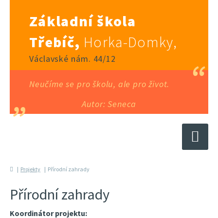
Základní škola
Třebíč,
Horka-Domky,
Václavské nám. 44/12
Neučíme se pro školu, ale pro život.
Autor: Seneca
Projekty
Přírodní zahrady
Přírodní zahrady
Koordinátor projektu: