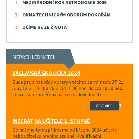
MEZINÁRODNÍ ROK ASTRONOMIE 2009
OKNA TECHNICKÝM OBORŮM DOKOŘÁN
UČÍME SE ZE ŽIVOTA
NEPŘEHLÉDNĚTE!
VÁCLAVSKÁ ŠKOLIČKA 2024
Bude probíhat vždy v úterý v těchto termínech: 27. 2.,
5. 3., 12. 3., 19. 3. a 26. 3. od 16:00 hod. do cca 16:50 hod.
Lekce jsou zaměřeny na rozvoj dovedností…
ČÍST VÍCE
INZERÁT NA UČITELE 1. STUPNĚ
Do našeho týmu přijmeme od března 2024 učitele
nebo učitelku prvního stupně. Kvalifikační