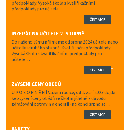
předpoklady: Vysoká škola s kvalifikačními
předpoklady pro učitele…
ČÍST VÍCE
INZERÁT NA UČITELE 2. STUPNĚ
Do našeho týmu přijmeme od srpna 2024 učitele nebo
učitelku druhého stupně. Kvalifikační předpoklady:
Vysoká škola s kvalifikačními předpoklady pro
učitele…
ČÍST VÍCE
ZVÝŠENÍ CENY OBĚDŮ
U P O Z O R N Ě N Í Vážení rodiče, od 1. září 2023 dojde
ke zvýšení ceny obědů ve školní jídelně z důvodu
zdražování potravin a energií (na konci srpna se…
ČÍST VÍCE
ANKETY