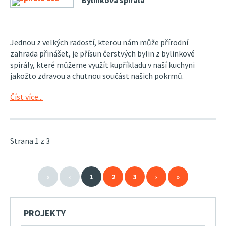
Jednou z velkých radostí, kterou nám může přírodní
zahrada přinášet, je přísun čerstvých bylin z bylinkové
spirály, které můžeme využít kupříkladu v naší kuchyni
jakožto zdravou a chutnou součást našich pokrmů.
Číst více...
Strana 1 z 3
«
‹
1
2
3
›
»
PROJEKTY