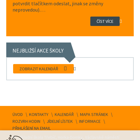
potvrdit tlačítkem odeslat, jinak se změny
neprovedou).…
ČÍST VÍCE
NEJBLIŽŠÍ AKCE ŠKOLY
ZOBRAZIT KALENDÁŘ
ÚVOD
KONTAKTY
KALENDÁŘ
MAPA STRÁNEK
ROZVRH HODIN
JÍDELNÍ LÍSTEK
INFORMACE
PŘIHLÁŠENÍ NA EMAIL
© Základní škola Třebíč, Horka-Domky, Václavské náměstí