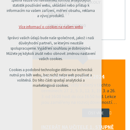
zpětná vazba od návštěvníků formou analytických
SPORTOVNÍ AREÁL ŠKOLY
udržení kontextu stránek (session): případná
statistik používání webu, ukládání nebo přístup k
přihlášení, volby jazyka, apod.
informacím na vašem zařízení, měření obsahu, reklama
PROJEKTY
a vývoj produktů.
Volitelná cookies
analytická pro anonymizované vyhodnocení
WHISTLEBLOWING
Více informací o cookies na našem webu
návštěvnosti
marketingová cookies (Google)
Správci vašich údajů bude naše společnost, jakož i naši
důvěryhodní partneři, se kterými neustále
Více informací o cookies na našem webu
spolupracujeme. Vyjádření souhlasu je dobrovolné.
NEPŘEHLÉDNĚTE!
Můžete jej kdykoli zrušit nebo obnovit změnou nastavení
vašich cookies.
PŘIJMOUT VŠECHNY COOKIES
Cookies a podobné technologie dělíme na technická:
nutná pro běh webu, bez nichž nelze web používat a
VÁCLAVSKÁ ŠKOLIČKA 2024
volitelná. Do této části spadají analytická a
ODMÍTNOUT VŠE
Bude probíhat vždy v úterý v těchto
marketingová cookies.
termínech: 27. 2., 5. 3., 12. 3., 19. 3. a 26.
3. od 16:00 hod. do cca 16:50 hod. Lekce
jsou zaměřeny na rozvoj dovedností…
ČÍST VÍCE
INZERÁT NA UČITELE 1. STUPNĚ