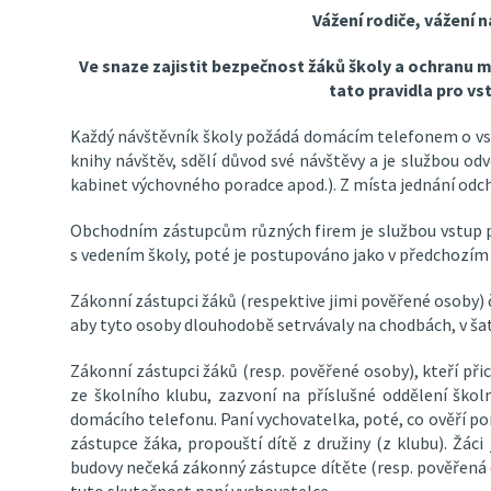
Vážení rodiče, vážení n
Ve snaze zajistit bezpečnost žáků školy a ochranu
tato pravidla pro vs
Každý návštěvník školy požádá domácím telefonem o vstu
knihy návštěv, sdělí důvod své návštěvy a je službou odv
kabinet výchovného poradce apod.). Z místa jednání odch
Obchodním zástupcům různých firem je službou vstup 
s vedením školy, poté je postupováno jako v předchozím 
Zákonní zástupci žáků (respektive jimi pověřené osoby) č
aby tyto osoby dlouhodobě setrvávaly na chodbách, v šat
Zákonní zástupci žáků (resp. pověřené osoby), kteří přic
ze školního klubu, zazvoní na příslušné oddělení školn
domácího telefonu. Paní vychovatelka, poté, co ověří
zástupce žáka, propouští dítě z družiny (z klubu). Žác
budovy nečeká zákonný zástupce dítěte (resp. pověřená 
tuto skutečnost paní vychovatelce.