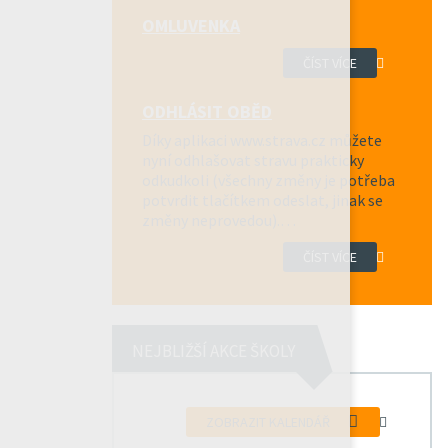
OMLUVENKA
ČÍST VÍCE
ODHLÁSIT OBĚD
Díky aplikaci www.strava.cz můžete
nyní odhlašovat stravu prakticky
odkudkoli (všechny změny je potřeba
potvrdit tlačítkem odeslat, jinak se
změny neprovedou).…
ČÍST VÍCE
NEJBLIŽŠÍ AKCE ŠKOLY
ZOBRAZIT KALENDÁŘ