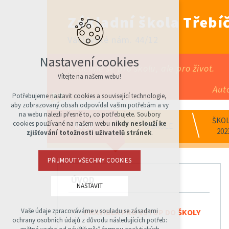
Základní škola Třebíč
Václavské nám. 44/12
Nastavení cookies
Neučíme se pro školu, ale pro život.
Vítejte na našem webu!
Aut
Potřebujeme nastavit cookies a související technologie,
aby zobrazovaný obsah odpovídal vašim potřebám a vy
na webu nalezli přesně to, co potřebujete. Soubory
ŠKOL
cookies používané na našem webu
nikdy neslouží ke
ÚVOD
O ŠKOLE
202
zjišťování totožnosti uživatelů stránek
.
PŘIJMOUT VŠECHNY COOKIES
ÚVOD
NASTAVIT
Vaše údaje zpracováváme v souladu se zásadami
PRAVIDLA PRO VSTUP DO ŠKOLY
Technická cookies
ochrany osobních údajů z důvodu následujících potřeb:
nutná pro provozování webu