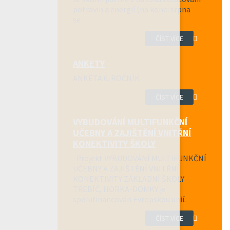
potravin a energií (na konci srpna
se…
ČÍST VÍCE
ANKETY
ANKETA 6. ROČNÍK
ČÍST VÍCE
VYBUDOVÁNÍ MULTIFUNKČNÍ
UČEBNY A ZAJIŠTĚNÍ VNITŘNÍ
KONEKTIVITY ŠKOLY
Projekt VYBUDOVÁNÍ MULTIFUNKČNÍ
UČEBNY A ZAJIŠTĚNÍ VNITŘNÍ
KONEKTIVITY ZÁKLADNÍ ŠKOLY
TŘEBÍČ, HORKA-DOMKY je
spolufinancován Evropskou unií.
ČÍST VÍCE