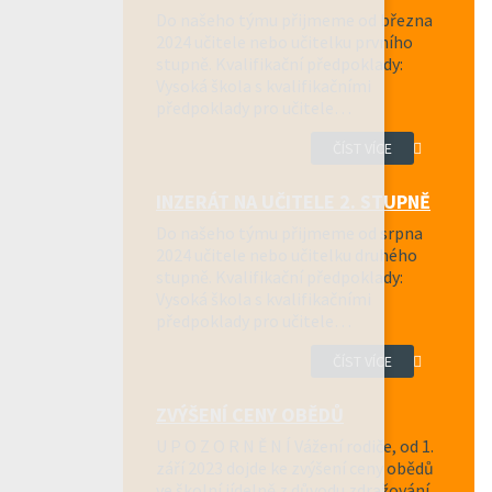
Do našeho týmu přijmeme od března
2024 učitele nebo učitelku prvního
stupně. Kvalifikační předpoklady:
Vysoká škola s kvalifikačními
předpoklady pro učitele…
ČÍST VÍCE
INZERÁT NA UČITELE 2. STUPNĚ
Do našeho týmu přijmeme od srpna
2024 učitele nebo učitelku druhého
stupně. Kvalifikační předpoklady:
Vysoká škola s kvalifikačními
předpoklady pro učitele…
ČÍST VÍCE
ZVÝŠENÍ CENY OBĚDŮ
U P O Z O R N Ě N Í Vážení rodiče, od 1.
září 2023 dojde ke zvýšení ceny obědů
ve školní jídelně z důvodu zdražování