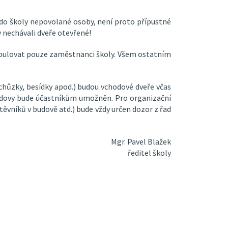
 do školy nepovolané osoby, není proto přípustné
y nechávali dveře otevřené!
ulovat pouze zaměstnanci školy. Všem ostatním
schůzky, besídky apod.) budou vchodové dveře včas
udovy bude účastníkům umožněn. Pro organizační
ěvníků v budově atd.) bude vždy určen dozor z řad
Mgr. Pavel Blažek
ředitel školy