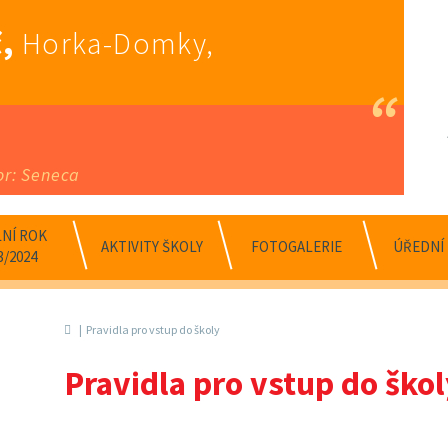
,
Horka-Domky,
or: Seneca
NÍ ROK
AKTIVITY ŠKOLY
FOTOGALERIE
ÚŘEDNÍ
3/2024
Pravidla pro vstup do školy
Pravidla pro vstup do ško