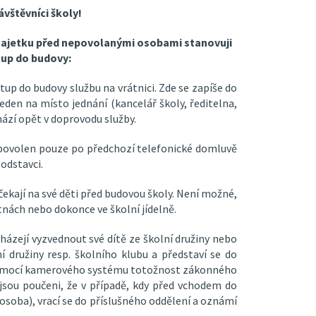
ávštěvníci školy!
 majetku před nepovolanými osobami stanovuji
tup do budovy:
p do budovy službu na vrátnici. Zde se zapíše do
eden na místo jednání (kancelář školy, ředitelna,
ází opět v doprovodu služby.
povolen pouze po předchozí telefonické domluvě
odstavci.
ekají na své děti před budovou školy. Není možné,
nách nebo dokonce ve školní jídelně.
házejí vyzvednout své dítě ze školní družiny nebo
í družiny resp. školního klubu a představí se do
 pomocí kamerového systému totožnost zákonného
i jsou poučeni, že v případě, kdy před vchodem do
osoba), vrací se do příslušného oddělení a oznámí