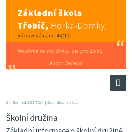
Základní škola
Třebíč,
Horka-Domky,
Václavské nám. 44/12
Neučíme se pro školu, ale pro život.
Autor: Seneca
Školní rok 2023/2024
Školní družina a klub
Školní družina
Základní informace o školní družině