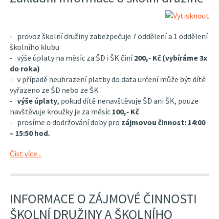
- provoz školní družiny zabezpečuje 7 oddělení a 1 oddělení
školního klubu
- výše úplaty na měsíc za ŠD i ŠK činí
200,- Kč (vybíráme 3x
do roka)
- v případě neuhrazení platby do data určení může být dítě
vyřazeno ze ŠD nebo ze ŠK
-
výše úplaty
, pokud dítě nenavštěvuje ŠD ani ŠK, pouze
navštěvuje kroužky je za měsíc
100,- Kč
- prosíme o dodržování doby pro
zájmovou činnost: 14:00
– 15:50 hod.
Číst více...
INFORMACE O ZÁJMOVÉ ČINNOSTI
ŠKOLNÍ DRUŽINY A ŠKOLNÍHO