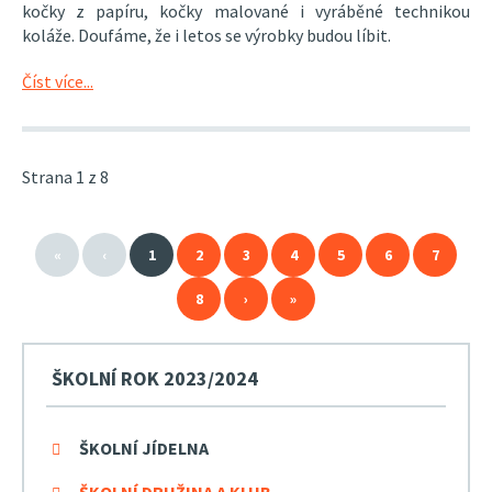
kočky z papíru, kočky malované i vyráběné technikou
koláže. Doufáme, že i letos se výrobky budou líbit.
Číst více...
Strana 1 z 8
«
‹
1
2
3
4
5
6
7
8
›
»
ŠKOLNÍ ROK 2023/2024
ŠKOLNÍ JÍDELNA
ŠKOLNÍ DRUŽINA A KLUB