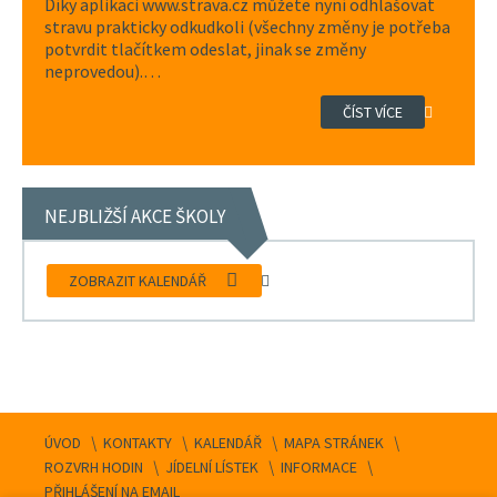
Díky aplikaci www.strava.cz můžete nyní odhlašovat
stravu prakticky odkudkoli (všechny změny je potřeba
potvrdit tlačítkem odeslat, jinak se změny
neprovedou).…
ČÍST VÍCE
NEJBLIŽŠÍ AKCE ŠKOLY
ZOBRAZIT KALENDÁŘ
ÚVOD
KONTAKTY
KALENDÁŘ
MAPA STRÁNEK
ROZVRH HODIN
JÍDELNÍ LÍSTEK
INFORMACE
PŘIHLÁŠENÍ NA EMAIL