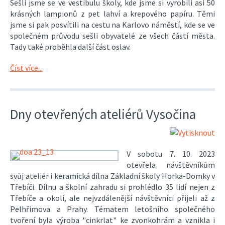
Sešli jsme se ve vestibulu školy, kde jsme si vyrobili asi 50
krásných lampionů z pet lahví a krepového papíru. Těmi
jsme si pak posvítili na cestu na Karlovo náměstí, kde se ve
společném průvodu sešli obyvatelé ze všech částí města.
Tady také proběhla další část oslav.
Číst více...
Dny otevřených ateliérů Vysočina
V sobotu 7. 10. 2023
otevřela návštěvníkům
svůj ateliér i keramická dílna Základní školy Horka-Domky v
Třebíči. Dílnu a školní zahradu si prohlédlo 35 lidí nejen z
Třebíče a okolí, ale nejvzdálenější návštěvníci přijeli až z
Pelhřimova a Prahy. Tématem letošního společného
tvoření byla výroba "cinkrlat" ke zvonkohrám a vznikla i