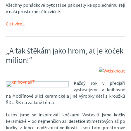
Všechny pohádkové bytosti se pak sešly ke společnému reji
v naší prostorné tělocvičně.
Číst více...
„A tak štěkám jako hrom, ať je koček
milion!“
Každý rok v předjaří
vystavujeme v knihovně
na Modřínové ulici keramické a jiné výrobky dětí z kroužků
ŠD a ŠK na zadané téma.
Letos jsme se inspirovali kočkami. Vystavili jsme kočky
keramické – od nejmenších asi deseticentimetrových až po
kočky v lehce nadživotní velikosti. Jsou tam prostorové