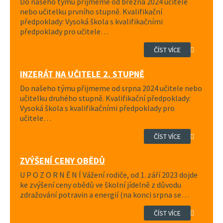
Do našeho týmu přijmeme od března 2024 učitele
nebo učitelku prvního stupně. Kvalifikační
předpoklady: Vysoká škola s kvalifikačními
předpoklady pro učitele…
ČÍST VÍCE
INZERÁT NA UČITELE 2. STUPNĚ
Do našeho týmu přijmeme od srpna 2024 učitele nebo
učitelku druhého stupně. Kvalifikační předpoklady:
Vysoká škola s kvalifikačními předpoklady pro
učitele…
ČÍST VÍCE
ZVÝŠENÍ CENY OBĚDŮ
U P O Z O R N Ě N Í Vážení rodiče, od 1. září 2023 dojde
ke zvýšení ceny obědů ve školní jídelně z důvodu
zdražování potravin a energií (na konci srpna se…
ČÍST VÍCE