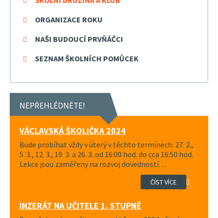
ORGANIZACE ROKU
NAŠI BUDOUCÍ PRVŇÁČCI
SEZNAM ŠKOLNÍCH POMŮCEK
NEPŘEHLÉDNĚTE!
VÁCLAVSKÁ ŠKOLIČKA 2024
Bude probíhat vždy v úterý v těchto termínech: 27. 2.,
5. 3., 12. 3., 19. 3. a 26. 3. od 16:00 hod. do cca 16:50 hod.
Lekce jsou zaměřeny na rozvoj dovedností…
ČÍST VÍCE
INZERÁT NA UČITELE 1. STUPNĚ