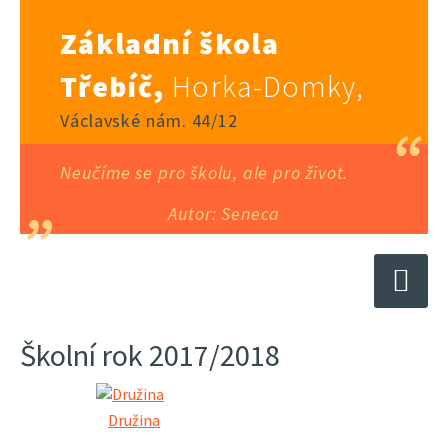
Základní škola
Třebíč,
Horka-Domky,
Václavské nám. 44/12
Neučíme se pro školu, ale pro život.
Autor: Seneca
Školní rok 2017/2018
Družina