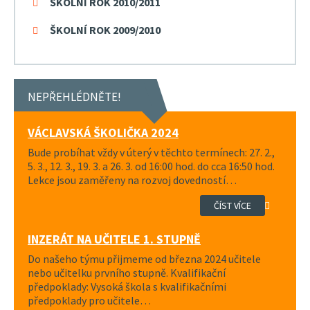
ŠKOLNÍ ROK 2010/2011
ŠKOLNÍ ROK 2009/2010
NEPŘEHLÉDNĚTE!
VÁCLAVSKÁ ŠKOLIČKA 2024
Bude probíhat vždy v úterý v těchto termínech: 27. 2.,
5. 3., 12. 3., 19. 3. a 26. 3. od 16:00 hod. do cca 16:50 hod.
Lekce jsou zaměřeny na rozvoj dovedností…
ČÍST VÍCE
INZERÁT NA UČITELE 1. STUPNĚ
Do našeho týmu přijmeme od března 2024 učitele
nebo učitelku prvního stupně. Kvalifikační
předpoklady: Vysoká škola s kvalifikačními
předpoklady pro učitele…