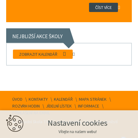
ČÍST VÍCE
NEJBLIŽŠÍ AKCE ŠKOLY
ZOBRAZIT KALENDÁŘ
ÚVOD
KONTAKTY
KALENDÁŘ
MAPA STRÁNEK
ROZVRH HODIN
JÍDELNÍ LÍSTEK
INFORMACE
PŘIHLÁŠENÍ NA EMAIL
Nastavení cookies
© Základní škola Třebíč, Horka-Domky, Václavské náměstí
44/12
Vítejte na našem webu!