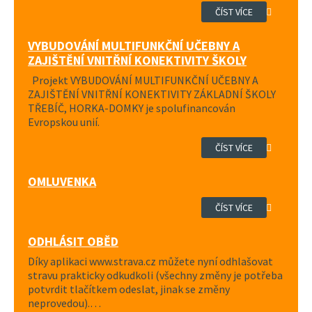
ČÍST VÍCE
VYBUDOVÁNÍ MULTIFUNKČNÍ UČEBNY A
ZAJIŠTĚNÍ VNITŘNÍ KONEKTIVITY ŠKOLY
Projekt VYBUDOVÁNÍ MULTIFUNKČNÍ UČEBNY A
ZAJIŠTĚNÍ VNITŘNÍ KONEKTIVITY ZÁKLADNÍ ŠKOLY
TŘEBÍČ, HORKA-DOMKY je spolufinancován
Evropskou unií.
ČÍST VÍCE
OMLUVENKA
ČÍST VÍCE
ODHLÁSIT OBĚD
Díky aplikaci www.strava.cz můžete nyní odhlašovat
stravu prakticky odkudkoli (všechny změny je potřeba
potvrdit tlačítkem odeslat, jinak se změny
neprovedou).…