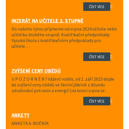
ČÍST VÍCE
INZERÁT NA UČITELE 2. STUPNĚ
Do našeho týmu přijmeme od srpna 2024 učitele nebo
učitelku druhého stupně. Kvalifikační předpoklady:
Vysoká škola s kvalifikačními předpoklady pro
učitele…
ČÍST VÍCE
ZVÝŠENÍ CENY OBĚDŮ
U P O Z O R N Ě N Í Vážení rodiče, od 1. září 2023 dojde
ke zvýšení ceny obědů ve školní jídelně z důvodu
zdražování potravin a energií (na konci srpna se…
ČÍST VÍCE
ANKETY
ANKETA 6. ROČNÍK