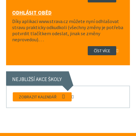
ODHLÁSIT OBĚD
Díky aplikaci www.strava.cz můžete nyní odhlašovat
stravu prakticky odkudkoli (všechny změny je potřeba
potvrdit tlačítkem odeslat, jinak se změny
neprovedou).…
ČÍST VÍCE
NEJBLIŽŠÍ AKCE ŠKOLY
ZOBRAZIT KALENDÁŘ