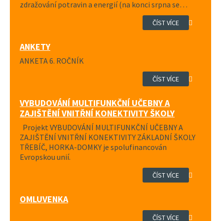
zdražování potravin a energií (na konci srpna se…
ČÍST VÍCE
ANKETY
ANKETA 6. ROČNÍK
ČÍST VÍCE
VYBUDOVÁNÍ MULTIFUNKČNÍ UČEBNY A
ZAJIŠTĚNÍ VNITŘNÍ KONEKTIVITY ŠKOLY
Projekt VYBUDOVÁNÍ MULTIFUNKČNÍ UČEBNY A
ZAJIŠTĚNÍ VNITŘNÍ KONEKTIVITY ZÁKLADNÍ ŠKOLY
TŘEBÍČ, HORKA-DOMKY je spolufinancován
Evropskou unií.
ČÍST VÍCE
OMLUVENKA
ČÍST VÍCE