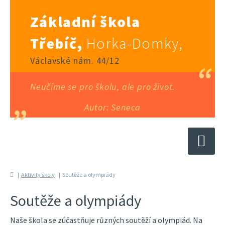
Základní škola
Třebíč,
Horka-Domky,
Václavské nám. 44/12
Neučíme se pro školu, ale pro život.
Autor: Seneca
Aktivity školy
Soutěže a olympiády
Soutěže a olympiády
Naše škola se zúčastňuje různých soutěží a olympiád. Na