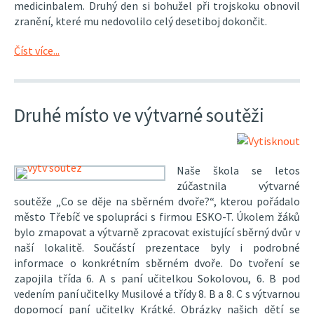
medicinbalem. Druhý den si bohužel při trojskoku obnovil
zranění, které mu nedovolilo celý desetiboj dokončit.
Číst více...
Druhé místo ve výtvarné soutěži
Naše škola se letos
zúčastnila výtvarné
soutěže „Co se děje na sběrném dvoře?“, kterou pořádalo
město Třebíč ve spolupráci s firmou ESKO-T. Úkolem žáků
bylo zmapovat a výtvarně zpracovat existující sběrný dvůr v
naší lokalitě. Součástí prezentace byly i podrobné
informace o konkrétním sběrném dvoře. Do tvoření se
zapojila třída 6. A s paní učitelkou Sokolovou, 6. B pod
vedením paní učitelky Musilové a třídy 8. B a 8. C s výtvarnou
dopomocí paní učitelky Krátké. Obrázky našich dětí se