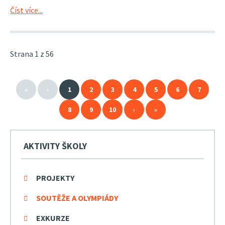
Číst více...
Strana 1 z 56
«
‹
1
2
3
4
5
6
7
8
9
10
›
»
AKTIVITY ŠKOLY
PROJEKTY
SOUTĚŽE A OLYMPIÁDY
EXKURZE