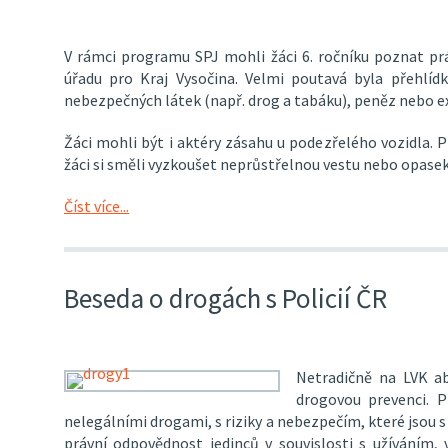
V rámci programu SPJ mohli žáci 6. ročníku poznat práci
úřadu pro Kraj Vysočina. Velmi poutavá byla přehlídk
nebezpečných látek (např. drog a tabáku), peněz nebo ex
Žáci mohli být i aktéry zásahu u podezřelého vozidla.
žáci si směli vyzkoušet neprůstřelnou vestu nebo opasek,
Číst více...
Beseda o drogách s Policií ČR
Netradičně na LVK ab
drogovou prevenci. 
nelegálními drogami, s riziky a nebezpečím, které jsou s 
právní odpovědnost jedinců v souvislosti s užíváním