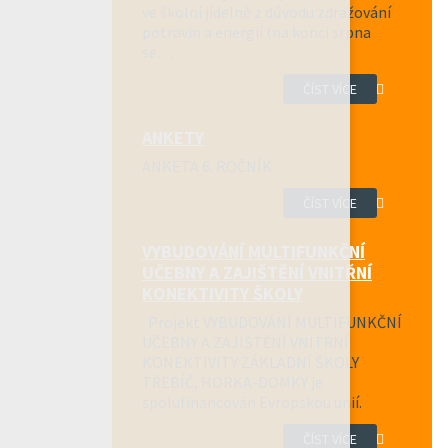
ve školní jídelně z důvodu zdražování
potravin a energií (na konci srpna
se…
ČÍST VÍCE
ANKETY
ANKETA 6. ROČNÍK
ČÍST VÍCE
VYBUDOVÁNÍ MULTIFUNKČNÍ
UČEBNY A ZAJIŠTĚNÍ VNITŘNÍ
KONEKTIVITY ŠKOLY
Projekt VYBUDOVÁNÍ MULTIFUNKČNÍ
UČEBNY A ZAJIŠTĚNÍ VNITŘNÍ
KONEKTIVITY ZÁKLADNÍ ŠKOLY
TŘEBÍČ, HORKA-DOMKY je
spolufinancován Evropskou unií.
ČÍST VÍCE