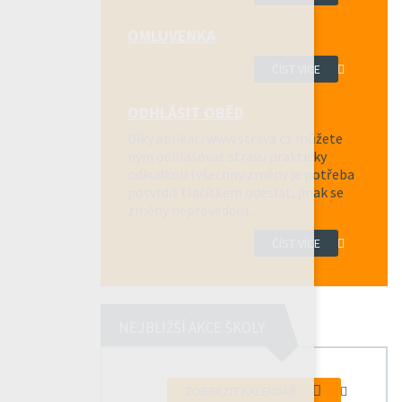
OMLUVENKA
ČÍST VÍCE
ODHLÁSIT OBĚD
Díky aplikaci www.strava.cz můžete
nyní odhlašovat stravu prakticky
odkudkoli (všechny změny je potřeba
potvrdit tlačítkem odeslat, jinak se
změny neprovedou).…
ČÍST VÍCE
NEJBLIŽŠÍ AKCE ŠKOLY
ZOBRAZIT KALENDÁŘ