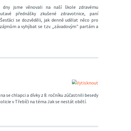
é dny jsme věnovali na naší škole zdravému
outavé přednášky zkušené zdravotnice, paní
Šesťáci se dozvěděli, jak denně udělat něco pro
 zájmům a vyhýbat se tzv. „závadovým" partám a
a se chlapci a dívky z 8. ročníku zúčastnili besedy
olicie v Třebíči na téma Jak se nestát obětí.