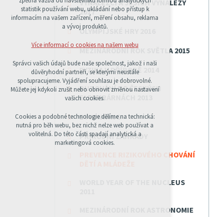
zpětná vazba od návštěvníků formou analytických
VYNÁLEZCI A JEJICH VYNÁLEZY
udržení kontextu stránek (session): případná
statistik používání webu, ukládání nebo přístup k
2017
přihlášení, volby jazyka, apod.
informacím na vašem zařízení, měření obsahu, reklama
a vývoj produktů.
OLYMPIJSKÉ HRY 2016
Volitelná cookies
analytická pro anonymizované vyhodnocení
Více informací o cookies na našem webu
MEZINÁRODNÍ ROK SVĚTLA 2015
návštěvnosti
marketingová cookies (Google)
Správci vašich údajů bude naše společnost, jakož i naši
FYZIKA V PŘÍRODĚ 2014
důvěryhodní partneři, se kterými neustále
Více informací o cookies na našem webu
spolupracujeme. Vyjádření souhlasu je dobrovolné.
PUTOVÁNÍ PO ČESKÝCH
Můžete jej kdykoli zrušit nebo obnovit změnou nastavení
ELEKTRÁRNÁCH 2013
vašich cookies.
PŘIJMOUT VŠECHNY COOKIES
ETWINNING
Cookies a podobné technologie dělíme na technická:
nutná pro běh webu, bez nichž nelze web používat a
volitelná. Do této části spadají analytická a
ODMÍTNOUT VŠE
PŘÍRODNÍ ZAHRADY
marketingová cookies.
PREVENCE RIZIKOVÉHO CHOVÁNÍ
DĚTÍ A MLÁDEŽE
WORLD YEAR OF THE NUCLEUS
2011
MEZINÁRODNÍ ROK ASTRONOMIE