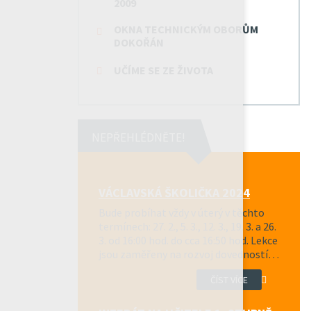
2009
OKNA TECHNICKÝM OBORŮM
DOKOŘÁN
UČÍME SE ZE ŽIVOTA
NEPŘEHLÉDNĚTE!
VÁCLAVSKÁ ŠKOLIČKA 2024
Bude probíhat vždy v úterý v těchto
termínech: 27. 2., 5. 3., 12. 3., 19. 3. a 26.
3. od 16:00 hod. do cca 16:50 hod. Lekce
jsou zaměřeny na rozvoj dovedností…
ČÍST VÍCE