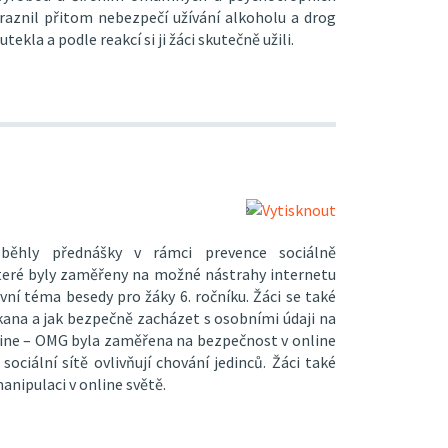
ůraznil přitom nebezpečí užívání alkoholu a drog
kla a podle reakcí si ji žáci skutečně užili.
běhly přednášky v rámci prevence sociálně
které byly zaměřeny na možné nástrahy internetu
lavní téma besedy pro žáky 6. ročníku. Žáci se také
kana a jak bezpečně zacházet s osobními údaji na
line – OMG byla zaměřena na bezpečnost v online
sociální sítě ovlivňují chování jedinců. Žáci také
anipulaci v online světě.