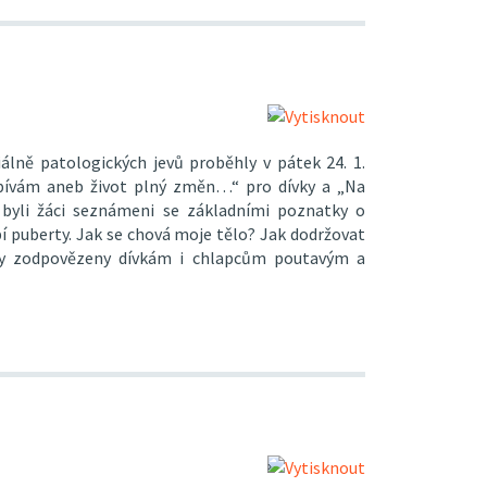
álně patologických jevů proběhly v pátek 24. 1.
pívám aneb život plný změn…“ pro dívky a „Na
 byli žáci seznámeni se základními poznatky o
í puberty. Jak se chová moje tělo? Jak dodržovat
ly zodpovězeny dívkám i chlapcům poutavým a