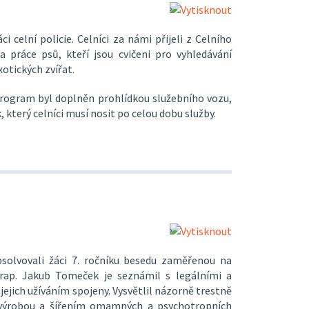
 celní policie. Celníci za námi přijeli z Celního
a práce psů, kteří jsou cvičeni pro vyhledávání
otických zvířat.
 Program byl doplněn prohlídkou služebního vozu,
 který celníci musí nosit po celou dobu služby.
solvovali žáci 7. ročníku besedu zaměřenou na
Prap. Jakub Tomeček je seznámil s legálními a
jejich užíváním spojeny. Vysvětlil názorně trestně
, výrobou a šířením omamných a psychotropních