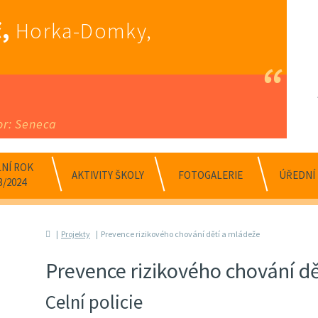
,
Horka-Domky,
or: Seneca
NÍ ROK
AKTIVITY ŠKOLY
FOTOGALERIE
ÚŘEDNÍ
3/2024
Projekty
Prevence rizikového chování dětí a mládeže
Prevence rizikového chování d
Celní policie