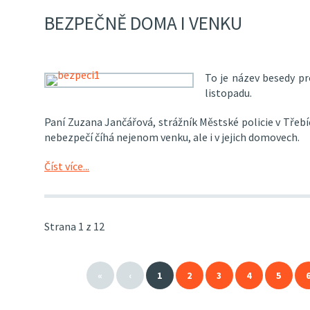
BEZPEČNĚ DOMA I VENKU
To je název besedy pro
listopadu.
Paní Zuzana Jančářová, strážník Městské policie v Třebíč
nebezpečí číhá nejenom venku, ale i v jejich domovech.
Číst více...
Strana 1 z 12
«
‹
1
2
3
4
5