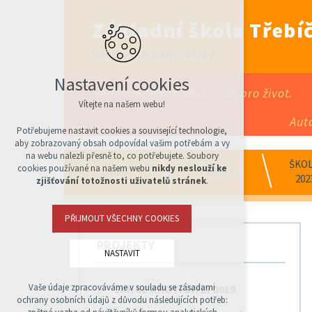
Základní škola Třebíč
Václavské nám. 44/12
Nastavení cookies
Neučíme se pro školu, ale pro život.
Vítejte na našem webu!
Aut
Potřebujeme nastavit cookies a související technologie,
aby zobrazovaný obsah odpovídal vašim potřebám a vy
na webu nalezli přesně to, co potřebujete. Soubory
ŠKOL
cookies používané na našem webu
nikdy neslouží ke
ÚVOD
O ŠKOLE
202
zjišťování totožnosti uživatelů stránek
.
PŘIJMOUT VŠECHNY COOKIES
PROJEKTY
NASTAVIT
Vaše údaje zpracováváme v souladu se zásadami
JAK SE KROTÍ ŽIVLY 2019
Technická cookies
ochrany osobních údajů z důvodu následujících potřeb:
nutná pro provozování webu