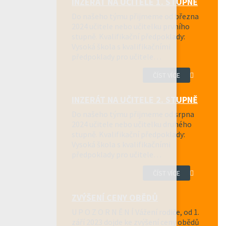
INZERÁT NA UČITELE 1. STUPNĚ
Do našeho týmu přijmeme od března
2024 učitele nebo učitelku prvního
stupně. Kvalifikační předpoklady:
Vysoká škola s kvalifikačními
předpoklady pro učitele…
ČÍST VÍCE
INZERÁT NA UČITELE 2. STUPNĚ
Do našeho týmu přijmeme od srpna
2024 učitele nebo učitelku druhého
stupně. Kvalifikační předpoklady:
Vysoká škola s kvalifikačními
předpoklady pro učitele…
ČÍST VÍCE
ZVÝŠENÍ CENY OBĚDŮ
U P O Z O R N Ě N Í Vážení rodiče, od 1.
září 2023 dojde ke zvýšení ceny obědů