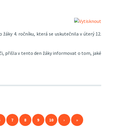
 žáky 4. ročníku, která se uskutečnila v úterý 12.
i, přišla v tento den žáky informovat o tom, jaké
6
7
8
9
10
›
»