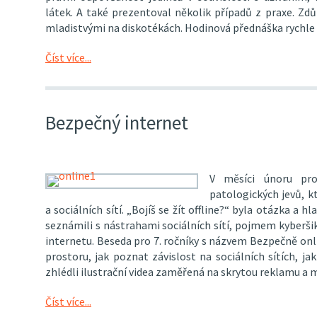
látek. A také prezentoval několik případů z praxe. Zd
mladistvými na diskotékách. Hodinová přednáška rychle ute
Číst více...
Bezpečný internet
V měsíci únoru pro
patologických jevů, 
a sociálních sítí. „Bojíš se žít offline?“ byla otázka a h
seznámili s nástrahami sociálních sítí, pojmem kyberši
internetu. Beseda pro 7. ročníky s názvem Bezpečně on
prostoru, jak poznat závislost na sociálních sítích, jak 
zhlédli ilustrační videa zaměřená na skrytou reklamu a m
Číst více...