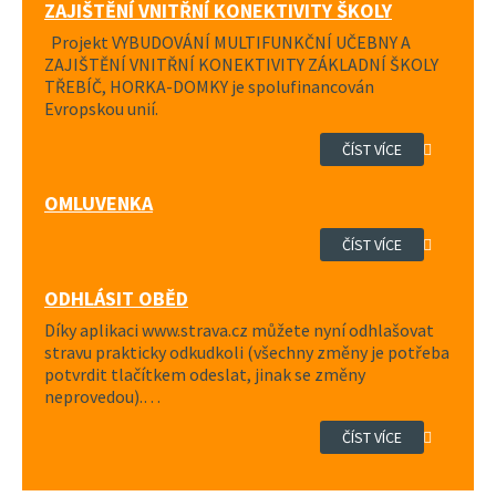
ZAJIŠTĚNÍ VNITŘNÍ KONEKTIVITY ŠKOLY
Projekt VYBUDOVÁNÍ MULTIFUNKČNÍ UČEBNY A
ZAJIŠTĚNÍ VNITŘNÍ KONEKTIVITY ZÁKLADNÍ ŠKOLY
TŘEBÍČ, HORKA-DOMKY je spolufinancován
Evropskou unií.
ČÍST VÍCE
OMLUVENKA
ČÍST VÍCE
ODHLÁSIT OBĚD
Díky aplikaci www.strava.cz můžete nyní odhlašovat
stravu prakticky odkudkoli (všechny změny je potřeba
potvrdit tlačítkem odeslat, jinak se změny
neprovedou).…
ČÍST VÍCE