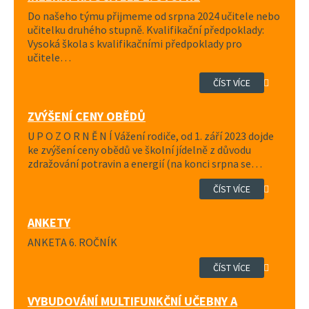
Do našeho týmu přijmeme od srpna 2024 učitele nebo
učitelku druhého stupně. Kvalifikační předpoklady:
Vysoká škola s kvalifikačními předpoklady pro
učitele…
ČÍST VÍCE
ZVÝŠENÍ CENY OBĚDŮ
U P O Z O R N Ě N Í Vážení rodiče, od 1. září 2023 dojde
ke zvýšení ceny obědů ve školní jídelně z důvodu
zdražování potravin a energií (na konci srpna se…
ČÍST VÍCE
ANKETY
ANKETA 6. ROČNÍK
ČÍST VÍCE
VYBUDOVÁNÍ MULTIFUNKČNÍ UČEBNY A