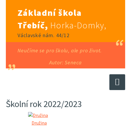
Základní škola
Třebíč,
Horka-Domky,
Václavské nám. 44/12
Neučíme se pro školu, ale pro život.
Autor: Seneca
Školní rok 2022/2023
Družina