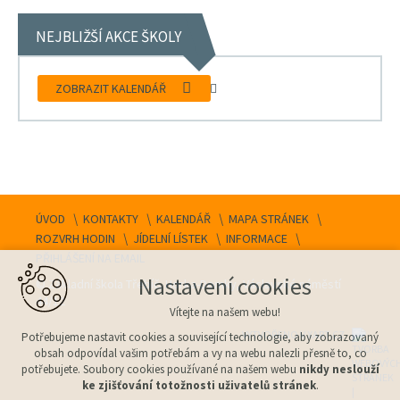
NEJBLIŽŠÍ AKCE ŠKOLY
ZOBRAZIT KALENDÁŘ
ÚVOD
KONTAKTY
KALENDÁŘ
MAPA STRÁNEK
ROZVRH HODIN
JÍDELNÍ LÍSTEK
INFORMACE
PŘIHLÁŠENÍ NA EMAIL
Nastavení cookies
© Základní škola Třebíč, Horka-Domky, Václavské náměstí
44/12
Vítejte na našem webu!
VYTVOŘENO V XART.CZ
Potřebujeme nastavit cookies a související technologie, aby zobrazovaný
obsah odpovídal vašim potřebám a vy na webu nalezli přesně to, co
potřebujete. Soubory cookies používané na našem webu
nikdy neslouží
ke zjišťování totožnosti uživatelů stránek
.