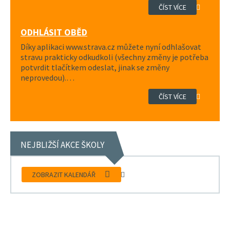
ČÍST VÍCE
ODHLÁSIT OBĚD
Díky aplikaci www.strava.cz můžete nyní odhlašovat
stravu prakticky odkudkoli (všechny změny je potřeba
potvrdit tlačítkem odeslat, jinak se změny
neprovedou).…
ČÍST VÍCE
NEJBLIŽŠÍ AKCE ŠKOLY
ZOBRAZIT KALENDÁŘ