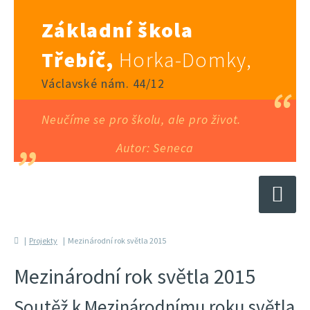
Základní škola
Třebíč,
Horka-Domky,
Václavské nám. 44/12
Neučíme se pro školu, ale pro život.
Autor: Seneca
Projekty
Mezinárodní rok světla 2015
Mezinárodní rok světla 2015
Soutěž k Mezinárodnímu roku světla