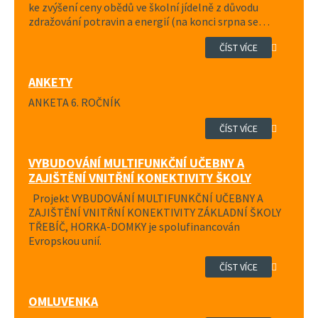
ke zvýšení ceny obědů ve školní jídelně z důvodu
zdražování potravin a energií (na konci srpna se…
ČÍST VÍCE
ANKETY
ANKETA 6. ROČNÍK
ČÍST VÍCE
VYBUDOVÁNÍ MULTIFUNKČNÍ UČEBNY A
ZAJIŠTĚNÍ VNITŘNÍ KONEKTIVITY ŠKOLY
Projekt VYBUDOVÁNÍ MULTIFUNKČNÍ UČEBNY A
ZAJIŠTĚNÍ VNITŘNÍ KONEKTIVITY ZÁKLADNÍ ŠKOLY
TŘEBÍČ, HORKA-DOMKY je spolufinancován
Evropskou unií.
ČÍST VÍCE
OMLUVENKA