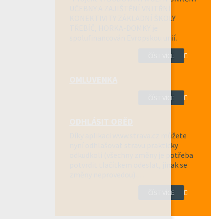
UČEBNY A ZAJIŠTĚNÍ VNITŘNÍ
KONEKTIVITY ZÁKLADNÍ ŠKOLY
TŘEBÍČ, HORKA-DOMKY je
spolufinancován Evropskou unií.
ČÍST VÍCE
OMLUVENKA
ČÍST VÍCE
ODHLÁSIT OBĚD
Díky aplikaci www.strava.cz můžete
nyní odhlašovat stravu prakticky
odkudkoli (všechny změny je potřeba
potvrdit tlačítkem odeslat, jinak se
změny neprovedou).…
ČÍST VÍCE