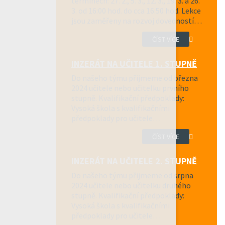
termínech: 27. 2., 5. 3., 12. 3., 19. 3. a 26.
3. od 16:00 hod. do cca 16:50 hod. Lekce
jsou zaměřeny na rozvoj dovedností…
ČÍST VÍCE
INZERÁT NA UČITELE 1. STUPNĚ
Do našeho týmu přijmeme od března
2024 učitele nebo učitelku prvního
stupně. Kvalifikační předpoklady:
Vysoká škola s kvalifikačními
předpoklady pro učitele…
ČÍST VÍCE
INZERÁT NA UČITELE 2. STUPNĚ
Do našeho týmu přijmeme od srpna
2024 učitele nebo učitelku druhého
stupně. Kvalifikační předpoklady:
Vysoká škola s kvalifikačními
předpoklady pro učitele…