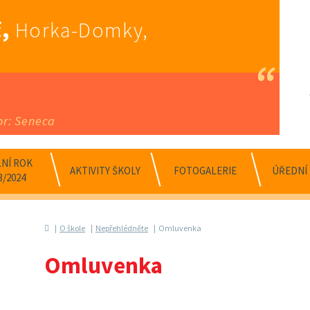
,
Horka-Domky,
or: Seneca
NÍ ROK
AKTIVITY ŠKOLY
FOTOGALERIE
ÚŘEDNÍ
3/2024
O škole
Nepřehlédněte
Omluvenka
Omluvenka