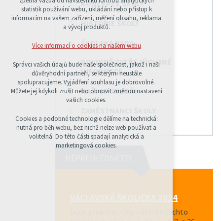
zpětná vazba od návštěvníků formou analytických
KONCEPCE ŠKOLY
udržení kontextu stránek (session): případná
statistik používání webu, ukládání nebo přístup k
přihlášení, volby jazyka, apod.
informacím na vašem zařízení, měření obsahu, reklama
HISTORIE ŠKOLY
a vývoj produktů.
Volitelná cookies
analytická pro anonymizované vyhodnocení
ŠKOLSKÁ RADA
Více informací o cookies na našem webu
návštěvnosti
marketingová cookies (Google)
POVINNĚ ZVEŘEJŇOVANÉ
Správci vašich údajů bude naše společnost, jakož i naši
INFORMACE
důvěryhodní partneři, se kterými neustále
Více informací o cookies na našem webu
spolupracujeme. Vyjádření souhlasu je dobrovolné.
NAŠI SPONZOŘI
Můžete jej kdykoli zrušit nebo obnovit změnou nastavení
vašich cookies.
ZAMĚSTNANCI ŠKOLY
PŘIJMOUT VŠECHNY COOKIES
Cookies a podobné technologie dělíme na technická:
nutná pro běh webu, bez nichž nelze web používat a
volitelná. Do této části spadají analytická a
ODMÍTNOUT VŠE
marketingová cookies.
NEPŘEHLÉDNĚTE!
VÁCLAVSKÁ ŠKOLIČKA 2024
Bude probíhat vždy v úterý v těchto