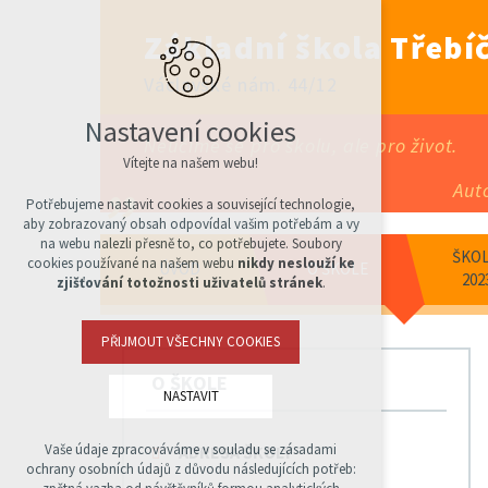
Základní škola Třebíč
Václavské nám. 44/12
Nastavení cookies
Neučíme se pro školu, ale pro život.
Vítejte na našem webu!
Aut
Potřebujeme nastavit cookies a související technologie,
aby zobrazovaný obsah odpovídal vašim potřebám a vy
na webu nalezli přesně to, co potřebujete. Soubory
ŠKOL
cookies používané na našem webu
nikdy neslouží ke
ÚVOD
O ŠKOLE
202
zjišťování totožnosti uživatelů stránek
.
PŘIJMOUT VŠECHNY COOKIES
O ŠKOLE
NASTAVIT
Vaše údaje zpracováváme v souladu se zásadami
ADRESA ŠKOLY
Technická cookies
ochrany osobních údajů z důvodu následujících potřeb:
nutná pro provozování webu