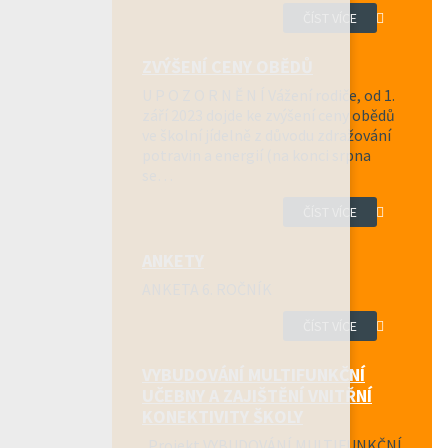
ČÍST VÍCE
ZVÝŠENÍ CENY OBĚDŮ
U P O Z O R N Ě N Í Vážení rodiče, od 1.
září 2023 dojde ke zvýšení ceny obědů
ve školní jídelně z důvodu zdražování
potravin a energií (na konci srpna
se…
ČÍST VÍCE
ANKETY
ANKETA 6. ROČNÍK
ČÍST VÍCE
VYBUDOVÁNÍ MULTIFUNKČNÍ
UČEBNY A ZAJIŠTĚNÍ VNITŘNÍ
KONEKTIVITY ŠKOLY
Projekt VYBUDOVÁNÍ MULTIFUNKČNÍ