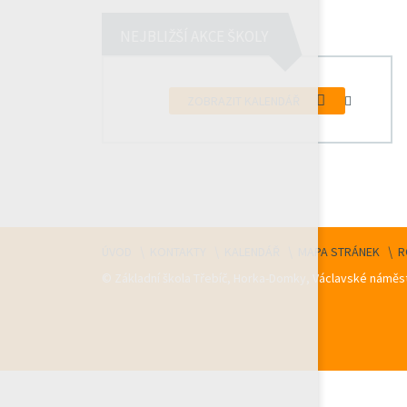
NEJBLIŽŠÍ AKCE ŠKOLY
ZOBRAZIT KALENDÁŘ
ÚVOD
KONTAKTY
KALENDÁŘ
MAPA STRÁNEK
R
© Základní škola Třebíč, Horka-Domky, Václavské náměst