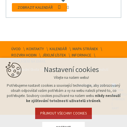
ZOBRAZIT KALENDÁŘ
ÚVOD
KONTAKTY
KALENDÁŘ
MAPA STRÁNEK
ROZVRH HODIN
JÍDELNÍ LÍSTEK
INFORMACE
PŘIHLÁŠENÍ NA EMAIL
Nastavení cookies
© Základní škola Třebíč, Horka-Domky, Václavské náměstí
44/12
Vítejte na našem webu!
Potřebujeme nastavit cookies a související technologie, aby zobrazovaný
VYTVOŘENO V XART.CZ
obsah odpovídal vašim potřebám a vy na webu nalezli přesně to, co
potřebujete. Soubory cookies používané na našem webu
nikdy neslouží
ke zjišťování totožnosti uživatelů stránek
.
PŘIJMOUT VŠECHNY COOKIES