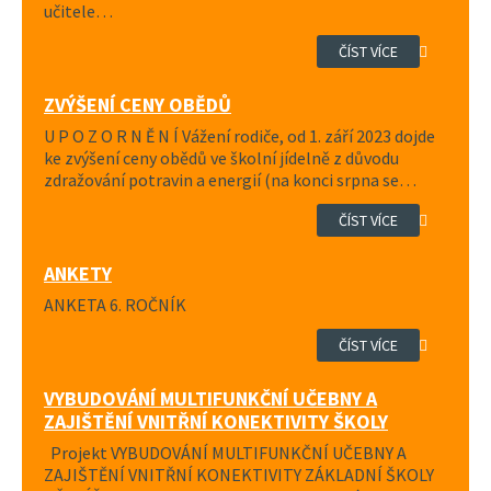
učitele…
ČÍST VÍCE
ZVÝŠENÍ CENY OBĚDŮ
U P O Z O R N Ě N Í Vážení rodiče, od 1. září 2023 dojde
ke zvýšení ceny obědů ve školní jídelně z důvodu
zdražování potravin a energií (na konci srpna se…
ČÍST VÍCE
ANKETY
ANKETA 6. ROČNÍK
ČÍST VÍCE
VYBUDOVÁNÍ MULTIFUNKČNÍ UČEBNY A
ZAJIŠTĚNÍ VNITŘNÍ KONEKTIVITY ŠKOLY
Projekt VYBUDOVÁNÍ MULTIFUNKČNÍ UČEBNY A
ZAJIŠTĚNÍ VNITŘNÍ KONEKTIVITY ZÁKLADNÍ ŠKOLY