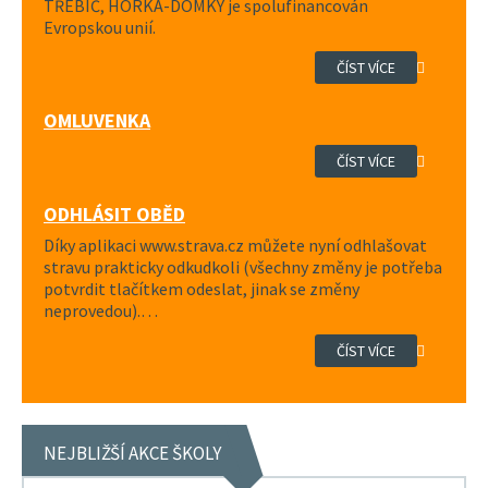
TŘEBÍČ, HORKA-DOMKY je spolufinancován
Evropskou unií.
ČÍST VÍCE
OMLUVENKA
ČÍST VÍCE
ODHLÁSIT OBĚD
Díky aplikaci www.strava.cz můžete nyní odhlašovat
stravu prakticky odkudkoli (všechny změny je potřeba
potvrdit tlačítkem odeslat, jinak se změny
neprovedou).…
ČÍST VÍCE
NEJBLIŽŠÍ AKCE ŠKOLY