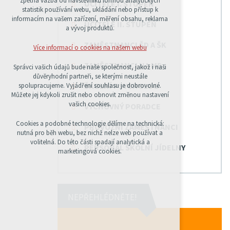
zpětná vazba od návštěvníků formou analytických
UČITELÉ I. STUPEŇ
udržení kontextu stránek (session): případná
statistik používání webu, ukládání nebo přístup k
přihlášení, volby jazyka, apod.
informacím na vašem zařízení, měření obsahu, reklama
UČITELÉ II. STUPEŇ
a vývoj produktů.
Volitelná cookies
analytická pro anonymizované vyhodnocení
ZAMĚSTNANCI ŠD A ŠK
Více informací o cookies na našem webu
návštěvnosti
marketingová cookies (Google)
ZAMĚSTNANCI NA MD
Správci vašich údajů bude naše společnost, jakož i naši
důvěryhodní partneři, se kterými neustále
Více informací o cookies na našem webu
ŠKOLNÍ PSYCHOLOG
spolupracujeme. Vyjádření souhlasu je dobrovolné.
Můžete jej kdykoli zrušit nebo obnovit změnou nastavení
vašich cookies.
VÝCHOVNÝ PORADCE
PŘIJMOUT VŠECHNY COOKIES
Cookies a podobné technologie dělíme na technická:
PROVOZNÍ ZAMĚSTNANCI
nutná pro běh webu, bez nichž nelze web používat a
volitelná. Do této části spadají analytická a
ODMÍTNOUT VŠE
PERSONÁL ŠKOLNÍ JÍDELNY
marketingová cookies.
NEPŘEHLÉDNĚTE!