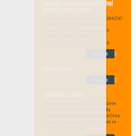
UČEBNY A ZAJIŠTĚNÍ VNITŘNÍ
KONEKTIVITY ŠKOLY
Projekt VYBUDOVÁNÍ MULTIFUNKČNÍ
UČEBNY A ZAJIŠTĚNÍ VNITŘNÍ
KONEKTIVITY ZÁKLADNÍ ŠKOLY
TŘEBÍČ, HORKA-DOMKY je
spolufinancován Evropskou unií.
ČÍST VÍCE
OMLUVENKA
ČÍST VÍCE
ODHLÁSIT OBĚD
Díky aplikaci www.strava.cz můžete
nyní odhlašovat stravu prakticky
odkudkoli (všechny změny je potřeba
potvrdit tlačítkem odeslat, jinak se
změny neprovedou).…