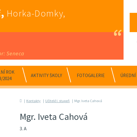
,
Horka-Domky,
or: Seneca
NÍ ROK
AKTIVITY ŠKOLY
FOTOGALERIE
ÚŘEDNÍ
3/2024
Kontakty
Učitelé I. stupeň
Mgr. Iveta Cahová
Mgr. Iveta Cahová
3. A