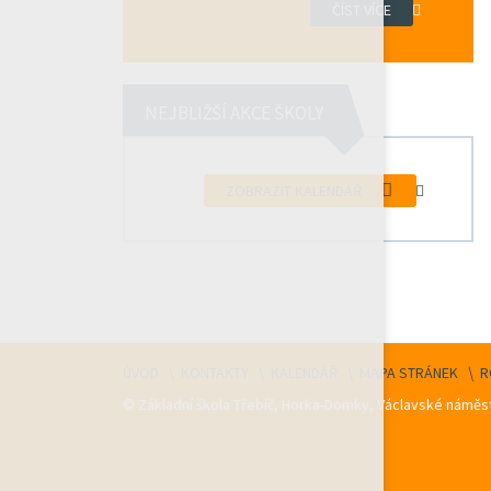
ČÍST VÍCE
NEJBLIŽŠÍ AKCE ŠKOLY
ZOBRAZIT KALENDÁŘ
ÚVOD
KONTAKTY
KALENDÁŘ
MAPA STRÁNEK
R
© Základní škola Třebíč, Horka-Domky, Václavské náměst