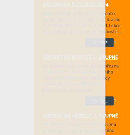
VÁCLAVSKÁ ŠKOLIČKA 2024
Bude probíhat vždy v úterý v těchto
termínech: 27. 2., 5. 3., 12. 3., 19. 3. a 26.
3. od 16:00 hod. do cca 16:50 hod. Lekce
jsou zaměřeny na rozvoj dovedností…
ČÍST VÍCE
INZERÁT NA UČITELE 1. STUPNĚ
Do našeho týmu přijmeme od března
2024 učitele nebo učitelku prvního
stupně. Kvalifikační předpoklady:
Vysoká škola s kvalifikačními
předpoklady pro učitele…
ČÍST VÍCE
INZERÁT NA UČITELE 2. STUPNĚ
Do našeho týmu přijmeme od srpna
2024 učitele nebo učitelku druhého