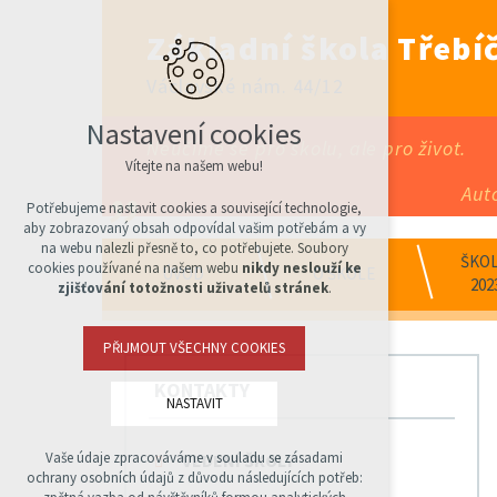
Základní škola Třebíč
Václavské nám. 44/12
Nastavení cookies
Neučíme se pro školu, ale pro život.
Vítejte na našem webu!
Aut
Potřebujeme nastavit cookies a související technologie,
aby zobrazovaný obsah odpovídal vašim potřebám a vy
na webu nalezli přesně to, co potřebujete. Soubory
ŠKOL
cookies používané na našem webu
nikdy neslouží ke
ÚVOD
O ŠKOLE
202
zjišťování totožnosti uživatelů stránek
.
PŘIJMOUT VŠECHNY COOKIES
KONTAKTY
NASTAVIT
Vaše údaje zpracováváme v souladu se zásadami
VEDENÍ ŠKOLY
Technická cookies
ochrany osobních údajů z důvodu následujících potřeb:
nutná pro provozování webu