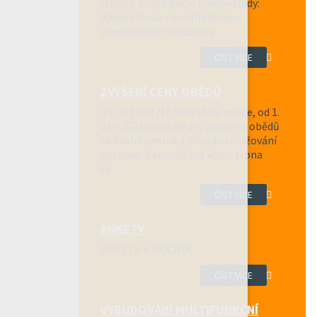
stupně. Kvalifikační předpoklady:
Vysoká škola s kvalifikačními
předpoklady pro učitele…
ČÍST VÍCE
ZVÝŠENÍ CENY OBĚDŮ
U P O Z O R N Ě N Í Vážení rodiče, od 1.
září 2023 dojde ke zvýšení ceny obědů
ve školní jídelně z důvodu zdražování
potravin a energií (na konci srpna
se…
ČÍST VÍCE
ANKETY
ANKETA 6. ROČNÍK
ČÍST VÍCE
VYBUDOVÁNÍ MULTIFUNKČNÍ