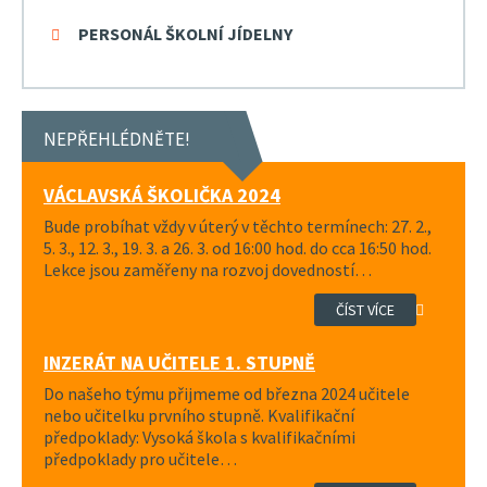
PERSONÁL ŠKOLNÍ JÍDELNY
NEPŘEHLÉDNĚTE!
VÁCLAVSKÁ ŠKOLIČKA 2024
Bude probíhat vždy v úterý v těchto termínech: 27. 2.,
5. 3., 12. 3., 19. 3. a 26. 3. od 16:00 hod. do cca 16:50 hod.
Lekce jsou zaměřeny na rozvoj dovedností…
ČÍST VÍCE
INZERÁT NA UČITELE 1. STUPNĚ
Do našeho týmu přijmeme od března 2024 učitele
nebo učitelku prvního stupně. Kvalifikační
předpoklady: Vysoká škola s kvalifikačními
předpoklady pro učitele…