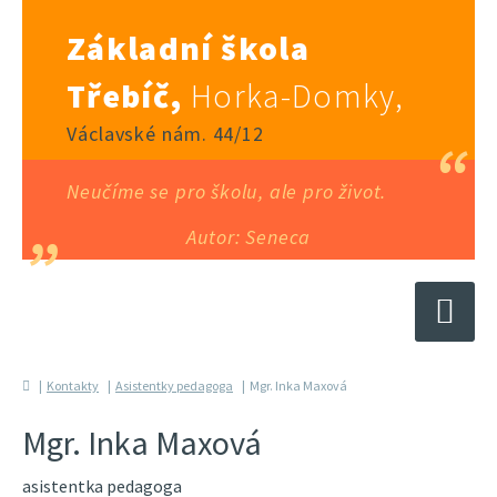
Základní škola
Třebíč,
Horka-Domky,
Václavské nám. 44/12
Neučíme se pro školu, ale pro život.
Autor: Seneca
Kontakty
Asistentky pedagoga
Mgr. Inka Maxová
Mgr. Inka Maxová
asistentka pedagoga