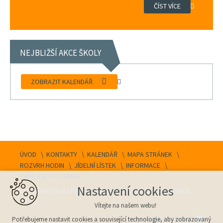
ČÍST VÍCE
NEJBLIŽŠÍ AKCE ŠKOLY
ZOBRAZIT KALENDÁŘ
ÚVOD
KONTAKTY
KALENDÁŘ
MAPA STRÁNEK
ROZVRH HODIN
JÍDELNÍ LÍSTEK
INFORMACE
PŘIHLÁŠENÍ NA EMAIL
Nastavení cookies
© Základní škola Třebíč, Horka-Domky, Václavské náměstí
44/12
Vítejte na našem webu!
VYTVOŘENO V XART.CZ
Potřebujeme nastavit cookies a související technologie, aby zobrazovaný