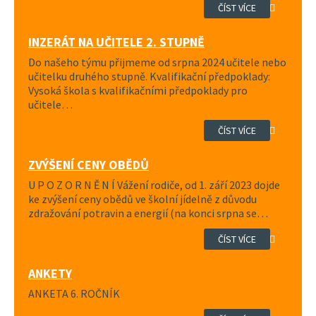
ČÍST VÍCE
INZERÁT NA UČITELE 2. STUPNĚ
Do našeho týmu přijmeme od srpna 2024 učitele nebo
učitelku druhého stupně. Kvalifikační předpoklady:
Vysoká škola s kvalifikačními předpoklady pro
učitele…
ČÍST VÍCE
ZVÝŠENÍ CENY OBĚDŮ
U P O Z O R N Ě N Í Vážení rodiče, od 1. září 2023 dojde
ke zvýšení ceny obědů ve školní jídelně z důvodu
zdražování potravin a energií (na konci srpna se…
ČÍST VÍCE
ANKETY
ANKETA 6. ROČNÍK