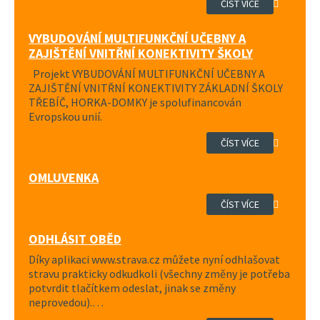
ČÍST VÍCE
VYBUDOVÁNÍ MULTIFUNKČNÍ UČEBNY A
ZAJIŠTĚNÍ VNITŘNÍ KONEKTIVITY ŠKOLY
Projekt VYBUDOVÁNÍ MULTIFUNKČNÍ UČEBNY A
ZAJIŠTĚNÍ VNITŘNÍ KONEKTIVITY ZÁKLADNÍ ŠKOLY
TŘEBÍČ, HORKA-DOMKY je spolufinancován
Evropskou unií.
ČÍST VÍCE
OMLUVENKA
ČÍST VÍCE
ODHLÁSIT OBĚD
Díky aplikaci www.strava.cz můžete nyní odhlašovat
stravu prakticky odkudkoli (všechny změny je potřeba
potvrdit tlačítkem odeslat, jinak se změny
neprovedou).…